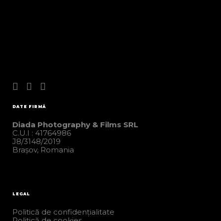
interacțiune,...
21 May, 2025
DATE FIRMĂ
Diada Photography & Films SRL
C.U.I : 41764986
J8/3148/2019
Brașov, Romania
LEGAL
Politică de confidențialitate
Politică de cookies