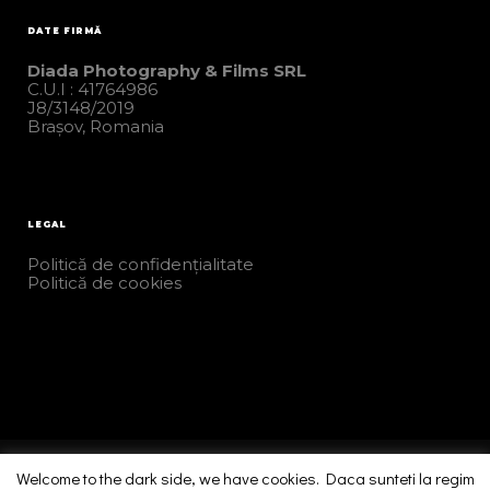
DATE FIRMĂ
Diada Photography & Films SRL
C.U.I : 41764986
J8/3148/2019
Brașov, Romania
LEGAL
Politică de confidențialitate
Politică de cookies
Welcome to the dark side, we have cookies. Daca sunteti la regim