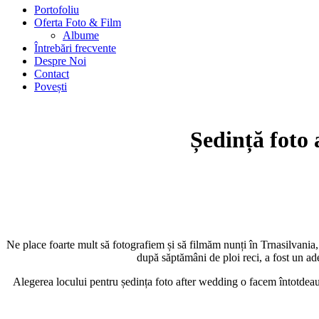
Portofoliu
Oferta Foto & Film
Albume
Întrebări frecvente
Despre Noi
Contact
Povești
Ședință foto
Ne place foarte mult să fotografiem și să filmăm nunți în Trnasilvania, 
după săptămâni de ploi reci, a fost un a
Alegerea locului pentru ședința foto after wedding o facem întotdeaun