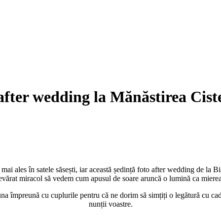
 after wedding la Mănăstirea Cist
mai ales în satele săsești, iar această ședință foto after wedding de la Bi
devărat miracol să vedem cum apusul de soare aruncă o lumină ca mierea 
a împreună cu cuplurile pentru că ne dorim să simțiți o legătură cu cadr
nunții voastre.