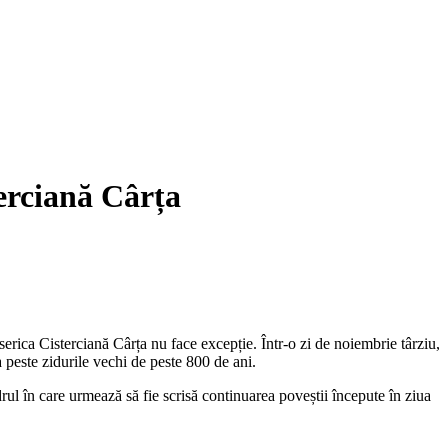
erciană Cârța
serica Cisterciană Cârța nu face excepție. Într-o zi de noiembrie târziu,
peste zidurile vechi de peste 800 de ani.
ul în care urmează să fie scrisă continuarea poveștii începute în ziua