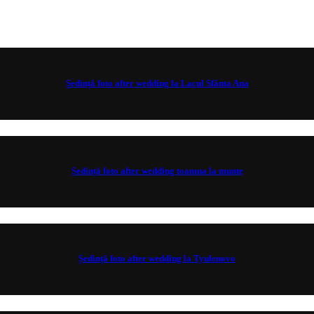
Ședință foto after wedding la Lacul Sfânta Ana
Ședință foto after wedding toamna la munte
Ședință foto after wedding la Tyulenovo